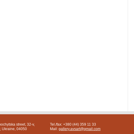
ochytska street, 32-v,
Tel./fax: +380 (44) 359 11 33
v, Ukraine, 04050
Mail:
gallery.avsart@gmail.com