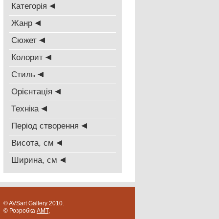
Категорія
Жанр
Сюжет
Колорит
Стиль
Oрієнтація
Техніка
Період створення
Висота, см
Ширина, см
© AVSart Gallery 2010.
© Розробка
AMT
,