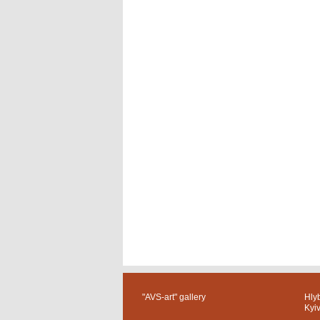
"AVS-art" gallery
Hlyb
Kyi