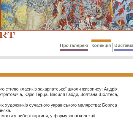
Про галерею
Колекція
Виставк
го стилю класиків закарпатської школи живопису: Андрія
тратовича, Юрія Герца, Василя Габди, Золтана Шолтеса,
их художників сучасного українського малярства: Бориса
няка.
могти у виборі картини, у формуванні колекції,