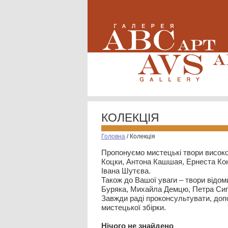
КОЛЕКЦІЯ
Головна
/
Колекція
Пропонуємо мистецькі твори високо
Коцки, Антона Кашшая, Ернеста Кон
Івана Шутєва.
Також до Вашої уваги – твори відом
Буряка, Михайла Демцю, Петра Сип
Завжди раді проконсультувати, допо
мистецької збірки.
Нiчого не знайдено