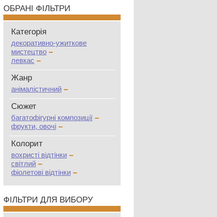
ОБРАНІ ФІЛЬТРИ
Категорія
декоративно-ужиткове
мистецтво
левкас
Жанр
анімалістичний
Сюжет
багатофігурні композиції
фрукти, овочі
Колорит
вохристі відтінки
світлий
фіолетові відтінки
ФІЛЬТРИ ДЛЯ ВИБОРУ