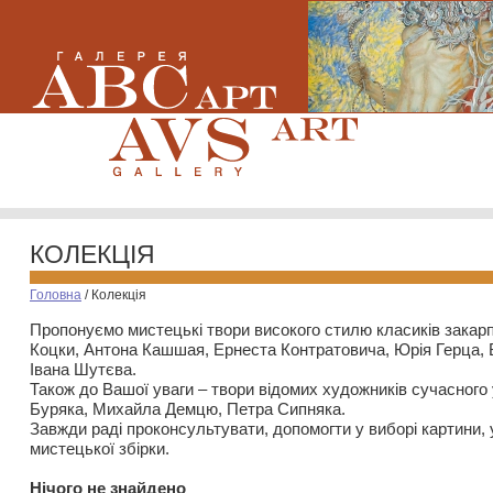
КОЛЕКЦІЯ
Головна
/
Колекція
Пропонуємо мистецькі твори високого стилю класиків закар
Коцки, Антона Кашшая, Ернеста Контратовича, Юрія Герца,
Івана Шутєва.
Також до Вашої уваги – твори відомих художників сучасного
Буряка, Михайла Демцю, Петра Сипняка.
Завжди раді проконсультувати, допомогти у виборі картини, 
мистецької збірки.
Нiчого не знайдено