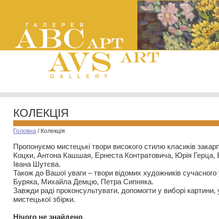
КОЛЕКЦІЯ
Головна
/
Колекція
Пропонуємо мистецькі твори високого стилю класиків закар
Коцки, Антона Кашшая, Ернеста Контратовича, Юрія Герца,
Івана Шутєва.
Також до Вашої уваги – твори відомих художників сучасного
Буряка, Михайла Демцю, Петра Сипняка.
Завжди раді проконсультувати, допомогти у виборі картини, 
мистецької збірки.
Нiчого не знайдено