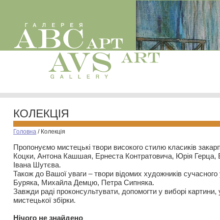
КОЛЕКЦІЯ
Головна
/
Колекція
Пропонуємо мистецькі твори високого стилю класиків закар
Коцки, Антона Кашшая, Ернеста Контратовича, Юрія Герца,
Івана Шутєва.
Також до Вашої уваги – твори відомих художників сучасного
Буряка, Михайла Демцю, Петра Сипняка.
Завжди раді проконсультувати, допомогти у виборі картини, 
мистецької збірки.
Нiчого не знайдено