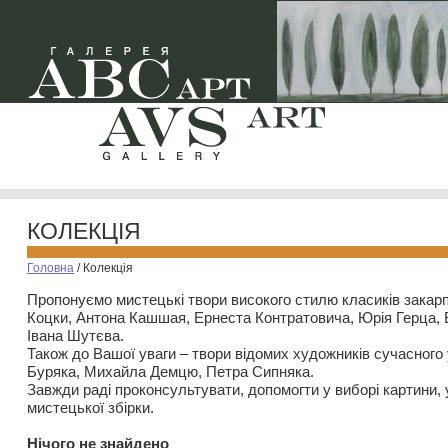
КОЛЕКЦІЯ
Головна
/
Колекція
Пропонуємо мистецькі твори високого стилю класиків закар
Коцки, Антона Кашшая, Ернеста Контратовича, Юрія Герца,
Івана Шутєва.
Також до Вашої уваги – твори відомих художників сучасного
Буряка, Михайла Демцю, Петра Сипняка.
Завжди раді проконсультувати, допомогти у виборі картини, 
мистецької збірки.
Нiчого не знайдено