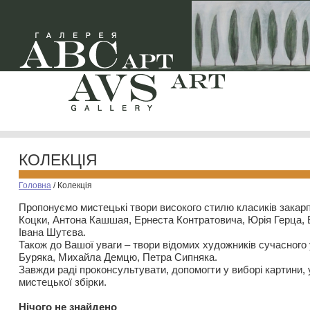
КОЛЕКЦІЯ
Головна
/
Колекція
Пропонуємо мистецькі твори високого стилю класиків закар
Коцки, Антона Кашшая, Ернеста Контратовича, Юрія Герца,
Івана Шутєва.
Також до Вашої уваги – твори відомих художників сучасного
Буряка, Михайла Демцю, Петра Сипняка.
Завжди раді проконсультувати, допомогти у виборі картини, 
мистецької збірки.
Нiчого не знайдено