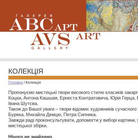
КОЛЕКЦІЯ
Головна
/
Колекція
Пропонуємо мистецькі твори високого стилю класиків закар
Коцки, Антона Кашшая, Ернеста Контратовича, Юрія Герца,
Івана Шутєва.
Також до Вашої уваги – твори відомих художників сучасного
Буряка, Михайла Демцю, Петра Сипняка.
Завжди раді проконсультувати, допомогти у виборі картини, 
мистецької збірки.
Нiчого не знайдено