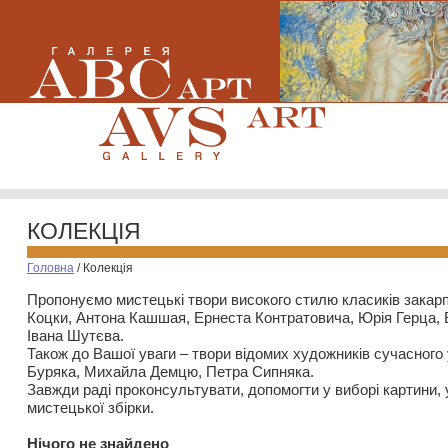
КОЛЕКЦІЯ
Головна
/
Колекція
Пропонуємо мистецькі твори високого стилю класиків закар
Коцки, Антона Кашшая, Ернеста Контратовича, Юрія Герца,
Івана Шутєва.
Також до Вашої уваги – твори відомих художників сучасного
Буряка, Михайла Демцю, Петра Сипняка.
Завжди раді проконсультувати, допомогти у виборі картини, 
мистецької збірки.
Нiчого не знайдено