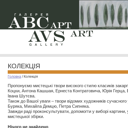
КОЛЕКЦІЯ
Головна
/
Колекція
Пропонуємо мистецькі твори високого стилю класиків закар
Коцки, Антона Кашшая, Ернеста Контратовича, Юрія Герца,
Івана Шутєва.
Також до Вашої уваги – твори відомих художників сучасного
Буряка, Михайла Демцю, Петра Сипняка.
Завжди раді проконсультувати, допомогти у виборі картини, 
мистецької збірки.
Нiчого не знайдено