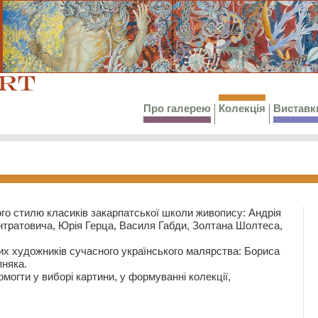
Про галерею
Колекція
Виставк
го стилю класиків закарпатської школи живопису: Андрія
тратовича, Юрія Герца, Василя Габди, Золтана Шолтеса,
их художників сучасного українського малярства: Бориса
няка.
могти у виборі картини, у формуванні колекції,