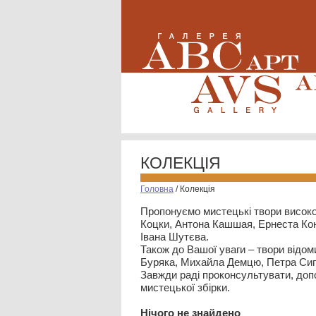
КОЛЕКЦІЯ
Головна
/
Колекція
Пропонуємо мистецькі твори високо
Коцки, Антона Кашшая, Ернеста Кон
Івана Шутєва.
Також до Вашої уваги – твори відом
Буряка, Михайла Демцю, Петра Сип
Завжди раді проконсультувати, допо
мистецької збірки.
Нiчого не знайдено