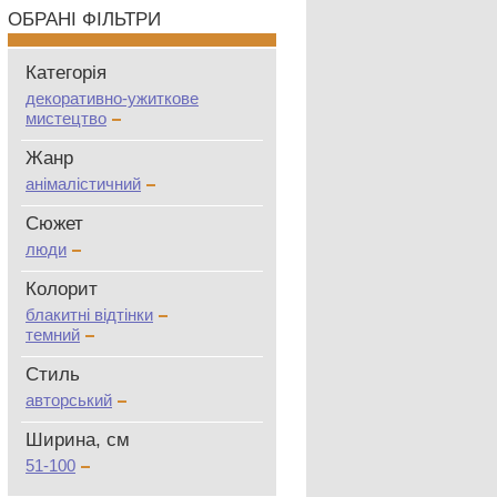
ОБРАНІ ФІЛЬТРИ
Категорія
декоративно-ужиткове
мистецтво
Жанр
анімалістичний
Сюжет
люди
Колорит
блакитні відтінки
темний
Стиль
авторський
Ширина, см
51-100