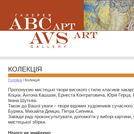
КОЛЕКЦІЯ
Головна
/
Колекція
Пропонуємо мистецькі твори високого стилю класиків закар
Коцки, Антона Кашшая, Ернеста Контратовича, Юрія Герца,
Івана Шутєва.
Також до Вашої уваги – твори відомих художників сучасного
Буряка, Михайла Демцю, Петра Сипняка.
Завжди раді проконсультувати, допомогти у виборі картини, 
мистецької збірки.
Нiчого не знайдено