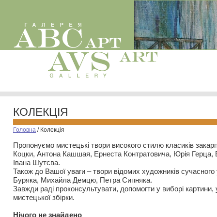
КОЛЕКЦІЯ
Головна
/
Колекція
Пропонуємо мистецькі твори високого стилю класиків закар
Коцки, Антона Кашшая, Ернеста Контратовича, Юрія Герца,
Івана Шутєва.
Також до Вашої уваги – твори відомих художників сучасного
Буряка, Михайла Демцю, Петра Сипняка.
Завжди раді проконсультувати, допомогти у виборі картини, 
мистецької збірки.
Нiчого не знайдено