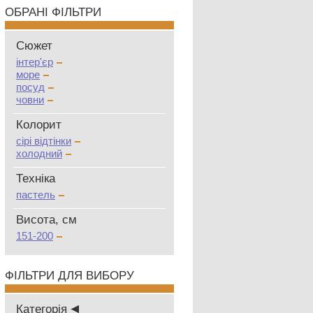
ОБРАНІ ФІЛЬТРИ
Сюжет
інтер'єр
море
посуд
човни
Колорит
сірі відтінки
холодний
Техніка
пастель
Висота, см
151-200
ФІЛЬТРИ ДЛЯ ВИБОРУ
Категорія