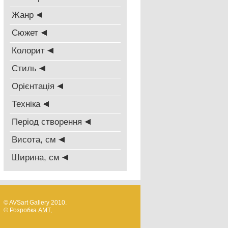
Жанр
Сюжет
Колорит
Стиль
Oрієнтація
Техніка
Період створення
Висота, см
Ширина, см
© AVSart Gallery 2010.
© Розробка
AMT
,