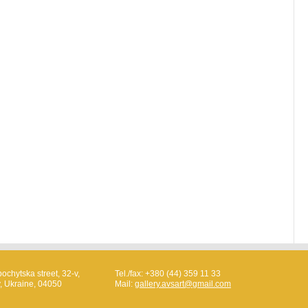
ochytska street, 32-v,
Tel./fax: +380 (44) 359 11 33
v, Ukraine, 04050
Mail:
gallery.avsart@gmail.com