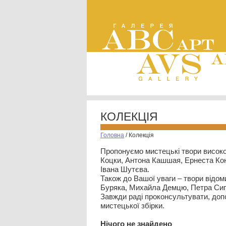
КОЛЕКЦІЯ
Головна
/
Колекція
Пропонуємо мистецькі твори високо
Коцки, Антона Кашшая, Ернеста Кон
Івана Шутєва.
Також до Вашої уваги – твори відом
Буряка, Михайла Демцю, Петра Сип
Завжди раді проконсультувати, допо
мистецької збірки.
Нiчого не знайдено