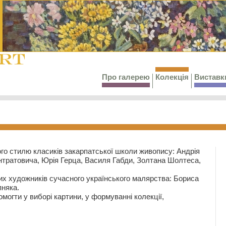
Про галерею
Колекція
Виставк
го стилю класиків закарпатської школи живопису: Андрія
тратовича, Юрія Герца, Василя Габди, Золтана Шолтеса,
их художників сучасного українського малярства: Бориса
няка.
могти у виборі картини, у формуванні колекції,