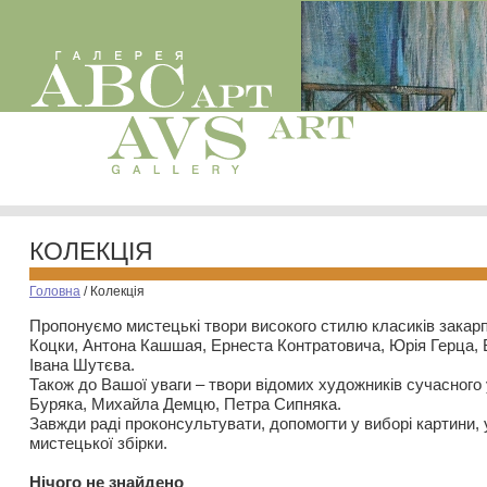
КОЛЕКЦІЯ
Головна
/
Колекція
Пропонуємо мистецькі твори високого стилю класиків закар
Коцки, Антона Кашшая, Ернеста Контратовича, Юрія Герца,
Івана Шутєва.
Також до Вашої уваги – твори відомих художників сучасного
Буряка, Михайла Демцю, Петра Сипняка.
Завжди раді проконсультувати, допомогти у виборі картини, 
мистецької збірки.
Нiчого не знайдено