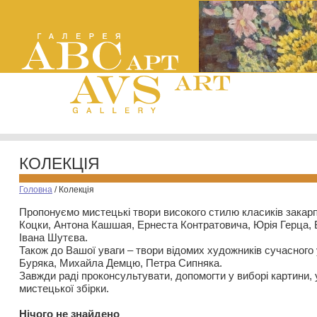
КОЛЕКЦІЯ
Головна
/
Колекція
Пропонуємо мистецькі твори високого стилю класиків закар
Коцки, Антона Кашшая, Ернеста Контратовича, Юрія Герца,
Івана Шутєва.
Також до Вашої уваги – твори відомих художників сучасного
Буряка, Михайла Демцю, Петра Сипняка.
Завжди раді проконсультувати, допомогти у виборі картини, 
мистецької збірки.
Нiчого не знайдено