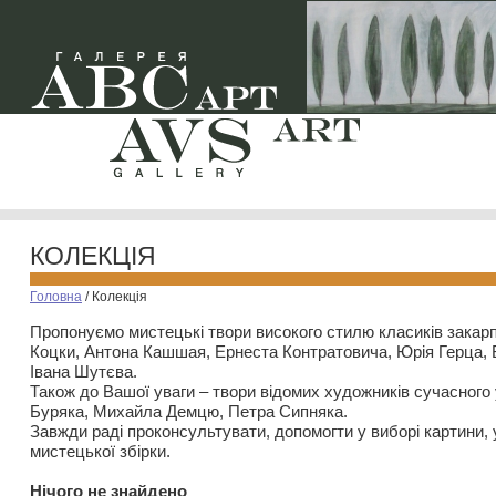
КОЛЕКЦІЯ
Головна
/
Колекція
Пропонуємо мистецькі твори високого стилю класиків закар
Коцки, Антона Кашшая, Ернеста Контратовича, Юрія Герца,
Івана Шутєва.
Також до Вашої уваги – твори відомих художників сучасного
Буряка, Михайла Демцю, Петра Сипняка.
Завжди раді проконсультувати, допомогти у виборі картини, 
мистецької збірки.
Нiчого не знайдено