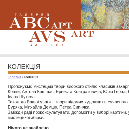
КОЛЕКЦІЯ
Головна
/
Колекція
Пропонуємо мистецькі твори високого стилю класиків закар
Коцки, Антона Кашшая, Ернеста Контратовича, Юрія Герца,
Івана Шутєва.
Також до Вашої уваги – твори відомих художників сучасного
Буряка, Михайла Демцю, Петра Сипняка.
Завжди раді проконсультувати, допомогти у виборі картини, 
мистецької збірки.
Нiчого не знайдено