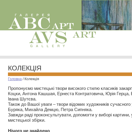
КОЛЕКЦІЯ
Головна
/
Колекція
Пропонуємо мистецькі твори високого стилю класиків закар
Коцки, Антона Кашшая, Ернеста Контратовича, Юрія Герца,
Івана Шутєва.
Також до Вашої уваги – твори відомих художників сучасного
Буряка, Михайла Демцю, Петра Сипняка.
Завжди раді проконсультувати, допомогти у виборі картини, 
мистецької збірки.
Нiчого не знайдено