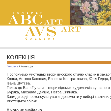
КОЛЕКЦІЯ
Головна
/
Колекція
Пропонуємо мистецькі твори високого стилю класиків закар
Коцки, Антона Кашшая, Ернеста Контратовича, Юрія Герца,
Івана Шутєва.
Також до Вашої уваги – твори відомих художників сучасного
Буряка, Михайла Демцю, Петра Сипняка.
Завжди раді проконсультувати, допомогти у виборі картини, 
мистецької збірки.
Нiчого не знайдено