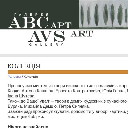
КОЛЕКЦІЯ
Головна
/
Колекція
Пропонуємо мистецькі твори високого стилю класиків закар
Коцки, Антона Кашшая, Ернеста Контратовича, Юрія Герца,
Івана Шутєва.
Також до Вашої уваги – твори відомих художників сучасного
Буряка, Михайла Демцю, Петра Сипняка.
Завжди раді проконсультувати, допомогти у виборі картини, 
мистецької збірки.
Нiчого не знайдено