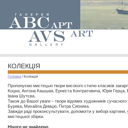
КОЛЕКЦІЯ
Головна
/
Колекція
Пропонуємо мистецькі твори високого стилю класиків закар
Коцки, Антона Кашшая, Ернеста Контратовича, Юрія Герца,
Івана Шутєва.
Також до Вашої уваги – твори відомих художників сучасного
Буряка, Михайла Демцю, Петра Сипняка.
Завжди раді проконсультувати, допомогти у виборі картини, 
мистецької збірки.
Нiчого не знайдено