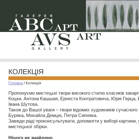
КОЛЕКЦІЯ
Головна
/
Колекція
Пропонуємо мистецькі твори високого стилю класиків закар
Коцки, Антона Кашшая, Ернеста Контратовича, Юрія Герца,
Івана Шутєва.
Також до Вашої уваги – твори відомих художників сучасного
Буряка, Михайла Демцю, Петра Сипняка.
Завжди раді проконсультувати, допомогти у виборі картини, 
мистецької збірки.
Нiчого не знайдено