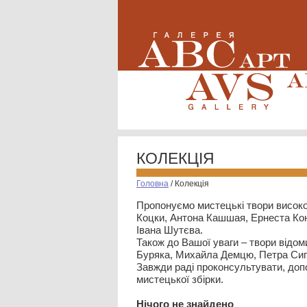
КОЛЕКЦІЯ
Головна
/
Колекція
Пропонуємо мистецькі твори високо
Коцки, Антона Кашшая, Ернеста Кон
Івана Шутєва.
Також до Вашої уваги – твори відом
Буряка, Михайла Демцю, Петра Сип
Завжди раді проконсультувати, допо
мистецької збірки.
Нiчого не знайдено