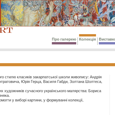
Про галерею
Колекція
Виставк
го стилю класиків закарпатської школи живопису: Андрія
тратовича, Юрія Герца, Василя Габди, Золтана Шолтеса,
их художників сучасного українського малярства: Бориса
няка.
могти у виборі картини, у формуванні колекції,