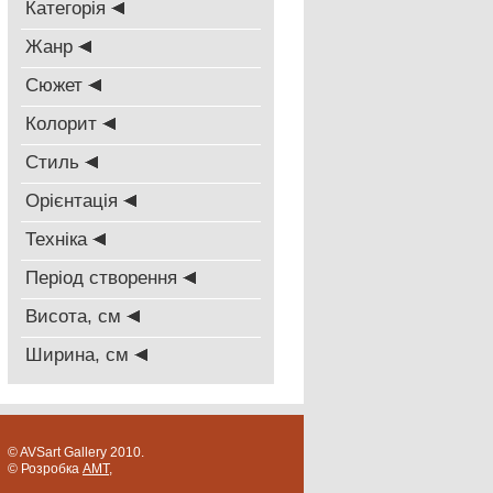
Категорія
Жанр
Сюжет
Колорит
Стиль
Oрієнтація
Техніка
Період створення
Висота, см
Ширина, см
© AVSart Gallery 2010.
© Розробка
AMT
,