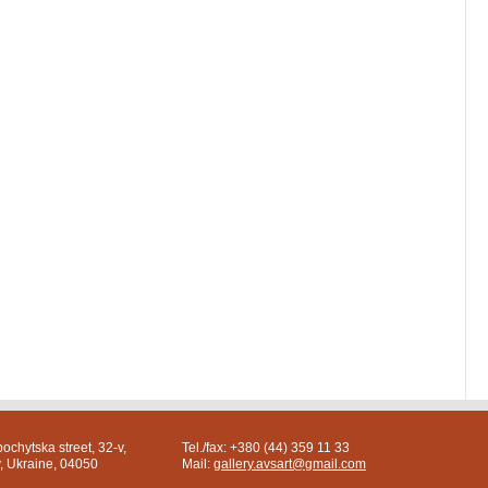
ochytska street, 32-v,
Tel./fax: +380 (44) 359 11 33
v, Ukraine, 04050
Mail:
gallery.avsart@gmail.com