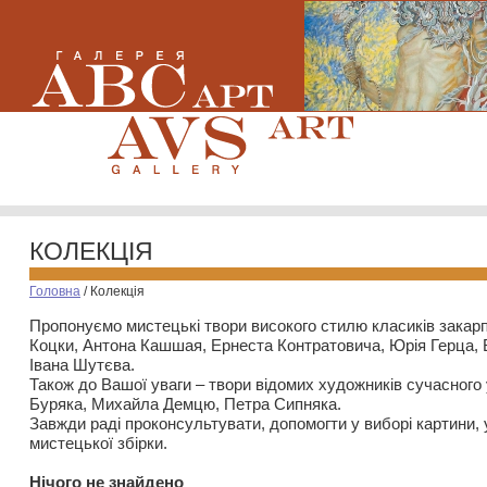
КОЛЕКЦІЯ
Головна
/
Колекція
Пропонуємо мистецькі твори високого стилю класиків закар
Коцки, Антона Кашшая, Ернеста Контратовича, Юрія Герца,
Івана Шутєва.
Також до Вашої уваги – твори відомих художників сучасного
Буряка, Михайла Демцю, Петра Сипняка.
Завжди раді проконсультувати, допомогти у виборі картини, 
мистецької збірки.
Нiчого не знайдено