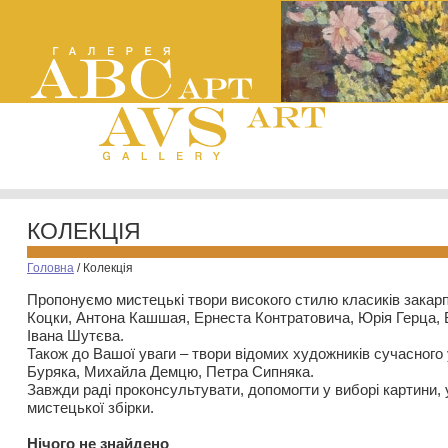
КОЛЕКЦІЯ
Головна
/
Колекція
Пропонуємо мистецькі твори високого стилю класиків закар
Коцки, Антона Кашшая, Ернеста Контратовича, Юрія Герца,
Івана Шутєва.
Також до Вашої уваги – твори відомих художників сучасного
Буряка, Михайла Демцю, Петра Сипняка.
Завжди раді проконсультувати, допомогти у виборі картини, 
мистецької збірки.
Нiчого не знайдено