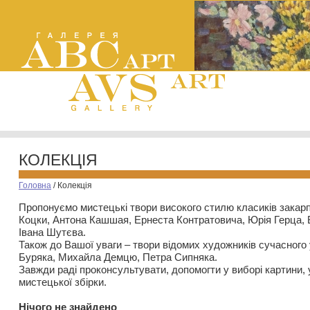
КОЛЕКЦІЯ
Головна
/
Колекція
Пропонуємо мистецькі твори високого стилю класиків закар
Коцки, Антона Кашшая, Ернеста Контратовича, Юрія Герца,
Івана Шутєва.
Також до Вашої уваги – твори відомих художників сучасного
Буряка, Михайла Демцю, Петра Сипняка.
Завжди раді проконсультувати, допомогти у виборі картини, 
мистецької збірки.
Нiчого не знайдено