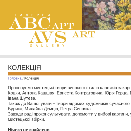
КОЛЕКЦІЯ
Головна
/
Колекція
Пропонуємо мистецькі твори високого стилю класиків закар
Коцки, Антона Кашшая, Ернеста Контратовича, Юрія Герца,
Івана Шутєва.
Також до Вашої уваги – твори відомих художників сучасного
Буряка, Михайла Демцю, Петра Сипняка.
Завжди раді проконсультувати, допомогти у виборі картини, 
мистецької збірки.
Нiчого не знайдено