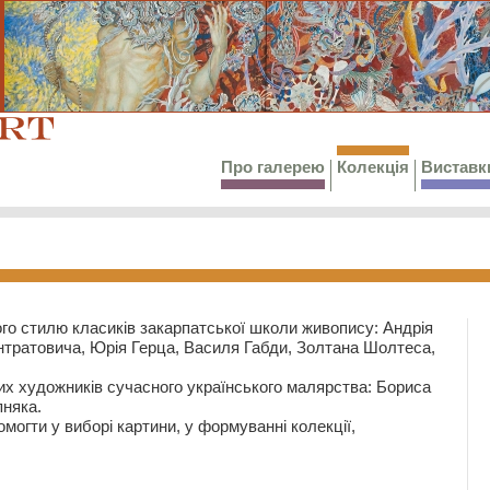
Про галерею
Колекція
Виставк
го стилю класиків закарпатської школи живопису: Андрія
тратовича, Юрія Герца, Василя Габди, Золтана Шолтеса,
их художників сучасного українського малярства: Бориса
няка.
могти у виборі картини, у формуванні колекції,