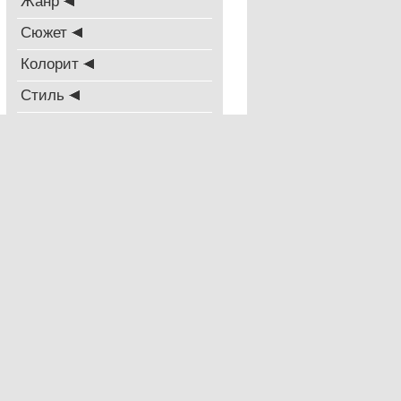
Жанр
Сюжет
Колорит
Стиль
Oрієнтація
Техніка
Період створення
Висота, см
Ширина, см
© AVSart Gallery 2010.
© Розробка
AMT
,