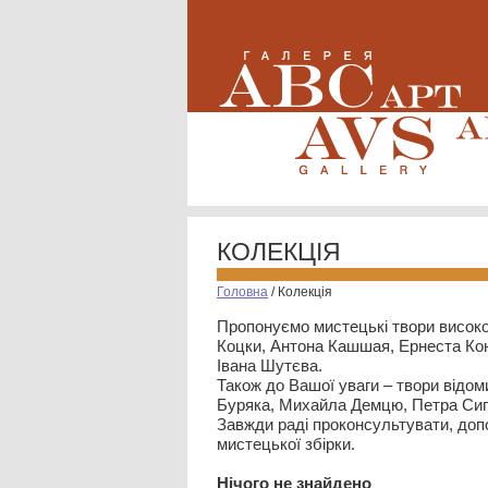
КОЛЕКЦІЯ
Головна
/
Колекція
Пропонуємо мистецькі твори високо
Коцки, Антона Кашшая, Ернеста Кон
Івана Шутєва.
Також до Вашої уваги – твори відом
Буряка, Михайла Демцю, Петра Сип
Завжди раді проконсультувати, допо
мистецької збірки.
Нiчого не знайдено