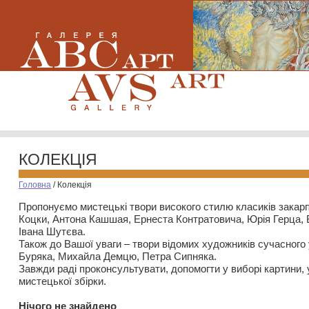
КОЛЕКЦІЯ
Головна
/
Колекція
Пропонуємо мистецькі твори високого стилю класиків закар
Коцки, Антона Кашшая, Ернеста Контратовича, Юрія Герца,
Івана Шутєва.
Також до Вашої уваги – твори відомих художників сучасного
Буряка, Михайла Демцю, Петра Сипняка.
Завжди раді проконсультувати, допомогти у виборі картини, 
мистецької збірки.
Нiчого не знайдено