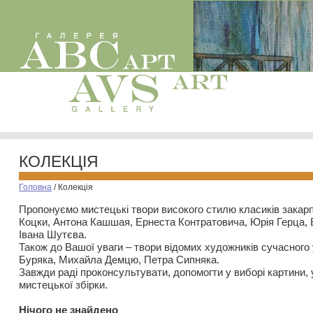
КОЛЕКЦІЯ
Головна
/
Колекція
Пропонуємо мистецькі твори високого стилю класиків закар
Коцки, Антона Кашшая, Ернеста Контратовича, Юрія Герца,
Івана Шутєва.
Також до Вашої уваги – твори відомих художників сучасного
Буряка, Михайла Демцю, Петра Сипняка.
Завжди раді проконсультувати, допомогти у виборі картини, 
мистецької збірки.
Нiчого не знайдено