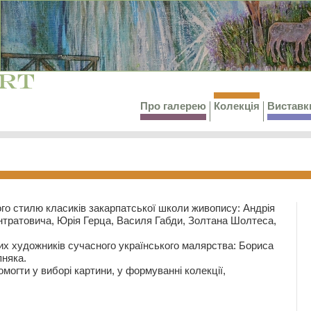
Про галерею
Колекція
Виставк
го стилю класиків закарпатської школи живопису: Андрія
тратовича, Юрія Герца, Василя Габди, Золтана Шолтеса,
их художників сучасного українського малярства: Бориса
няка.
могти у виборі картини, у формуванні колекції,