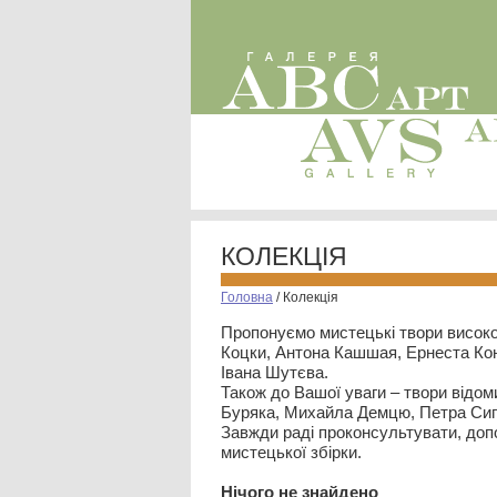
КОЛЕКЦІЯ
Головна
/
Колекція
Пропонуємо мистецькі твори високо
Коцки, Антона Кашшая, Ернеста Кон
Івана Шутєва.
Також до Вашої уваги – твори відом
Буряка, Михайла Демцю, Петра Сип
Завжди раді проконсультувати, допо
мистецької збірки.
Нiчого не знайдено