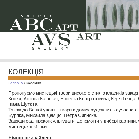
КОЛЕКЦІЯ
Головна
/
Колекція
Пропонуємо мистецькі твори високого стилю класиків закар
Коцки, Антона Кашшая, Ернеста Контратовича, Юрія Герца,
Івана Шутєва.
Також до Вашої уваги – твори відомих художників сучасного
Буряка, Михайла Демцю, Петра Сипняка.
Завжди раді проконсультувати, допомогти у виборі картини, 
мистецької збірки.
Нiчого не знайдено