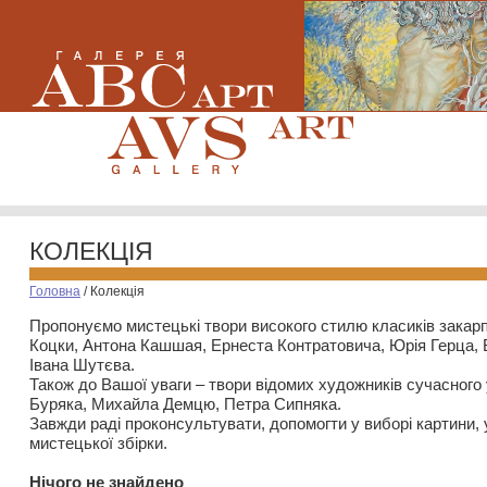
КОЛЕКЦІЯ
Головна
/
Колекція
Пропонуємо мистецькі твори високого стилю класиків закар
Коцки, Антона Кашшая, Ернеста Контратовича, Юрія Герца,
Івана Шутєва.
Також до Вашої уваги – твори відомих художників сучасного
Буряка, Михайла Демцю, Петра Сипняка.
Завжди раді проконсультувати, допомогти у виборі картини, 
мистецької збірки.
Нiчого не знайдено