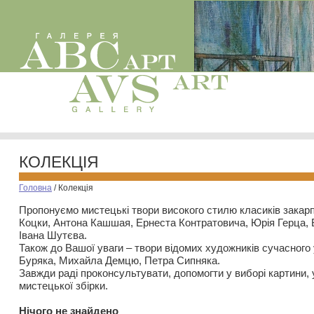
КОЛЕКЦІЯ
Головна
/
Колекція
Пропонуємо мистецькі твори високого стилю класиків закар
Коцки, Антона Кашшая, Ернеста Контратовича, Юрія Герца,
Івана Шутєва.
Також до Вашої уваги – твори відомих художників сучасного
Буряка, Михайла Демцю, Петра Сипняка.
Завжди раді проконсультувати, допомогти у виборі картини, 
мистецької збірки.
Нiчого не знайдено