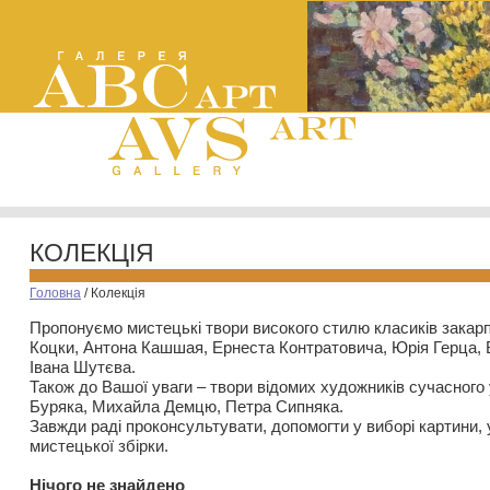
КОЛЕКЦІЯ
Головна
/
Колекція
Пропонуємо мистецькі твори високого стилю класиків закар
Коцки, Антона Кашшая, Ернеста Контратовича, Юрія Герца,
Івана Шутєва.
Також до Вашої уваги – твори відомих художників сучасного
Буряка, Михайла Демцю, Петра Сипняка.
Завжди раді проконсультувати, допомогти у виборі картини, 
мистецької збірки.
Нiчого не знайдено