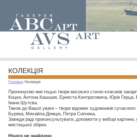
КОЛЕКЦІЯ
Головна
/
Колекція
Пропонуємо мистецькі твори високого стилю класиків закар
Коцки, Антона Кашшая, Ернеста Контратовича, Юрія Герца,
Івана Шутєва.
Також до Вашої уваги – твори відомих художників сучасного
Буряка, Михайла Демцю, Петра Сипняка.
Завжди раді проконсультувати, допомогти у виборі картини, 
мистецької збірки.
Нiчого не знайдено