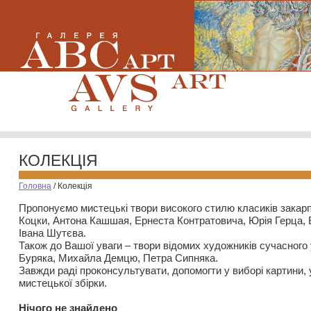
КОЛЕКЦІЯ
Головна
/
Колекція
Пропонуємо мистецькі твори високого стилю класиків закар
Коцки, Антона Кашшая, Ернеста Контратовича, Юрія Герца,
Івана Шутєва.
Також до Вашої уваги – твори відомих художників сучасного
Буряка, Михайла Демцю, Петра Сипняка.
Завжди раді проконсультувати, допомогти у виборі картини, 
мистецької збірки.
Нiчого не знайдено