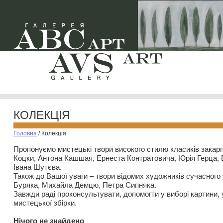
КОЛЕКЦІЯ
Головна
/
Колекція
Пропонуємо мистецькі твори високого стилю класиків закар
Коцки, Антона Кашшая, Ернеста Контратовича, Юрія Герца,
Івана Шутєва.
Також до Вашої уваги – твори відомих художників сучасного
Буряка, Михайла Демцю, Петра Сипняка.
Завжди раді проконсультувати, допомогти у виборі картини, 
мистецької збірки.
Нiчого не знайдено