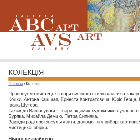
КОЛЕКЦІЯ
Головна
/
Колекція
Пропонуємо мистецькі твори високого стилю класиків закар
Коцки, Антона Кашшая, Ернеста Контратовича, Юрія Герца,
Івана Шутєва.
Також до Вашої уваги – твори відомих художників сучасного
Буряка, Михайла Демцю, Петра Сипняка.
Завжди раді проконсультувати, допомогти у виборі картини, 
мистецької збірки.
Нiчого не знайдено