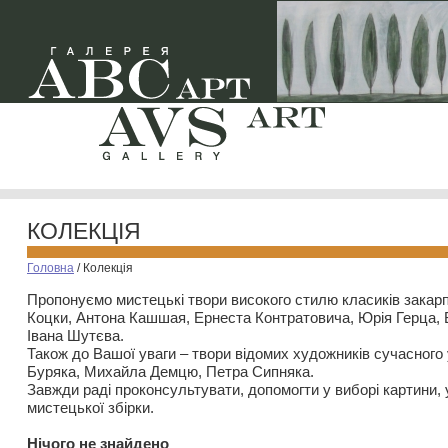
КОЛЕКЦІЯ
Головна
/
Колекція
Пропонуємо мистецькі твори високого стилю класиків закар
Коцки, Антона Кашшая, Ернеста Контратовича, Юрія Герца,
Івана Шутєва.
Також до Вашої уваги – твори відомих художників сучасного
Буряка, Михайла Демцю, Петра Сипняка.
Завжди раді проконсультувати, допомогти у виборі картини, 
мистецької збірки.
Нiчого не знайдено