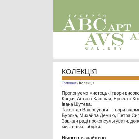
КОЛЕКЦІЯ
Головна
/
Колекція
Пропонуємо мистецькі твори високо
Коцки, Антона Кашшая, Ернеста Кон
Івана Шутєва.
Також до Вашої уваги – твори відом
Буряка, Михайла Демцю, Петра Сип
Завжди раді проконсультувати, допо
мистецької збірки.
Нiчого не знайдено