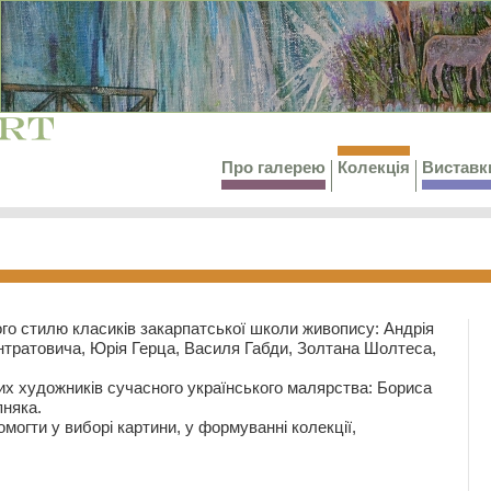
Про галерею
Колекція
Виставк
го стилю класиків закарпатської школи живопису: Андрія
тратовича, Юрія Герца, Василя Габди, Золтана Шолтеса,
их художників сучасного українського малярства: Бориса
няка.
могти у виборі картини, у формуванні колекції,