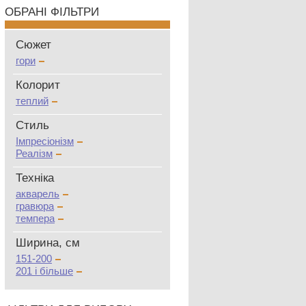
ОБРАНІ ФІЛЬТРИ
Сюжет
гори
Колорит
теплий
Стиль
Імпресіонізм
Реалізм
Техніка
акварель
гравюра
темпера
Ширина, см
151-200
201 і більше