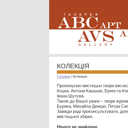
КОЛЕКЦІЯ
Головна
/
Колекція
Пропонуємо мистецькі твори високо
Коцки, Антона Кашшая, Ернеста Кон
Івана Шутєва.
Також до Вашої уваги – твори відом
Буряка, Михайла Демцю, Петра Сип
Завжди раді проконсультувати, допо
мистецької збірки.
Нiчого не знайдено