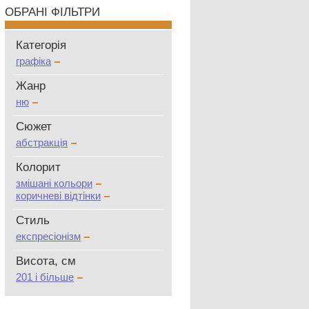
ОБРАНІ ФІЛЬТРИ
Категорія
графіка
Жанр
ню
Сюжет
абстракція
Колорит
змішані кольори
коричневі відтінки
Стиль
експресіонізм
Висота, см
201 і більше