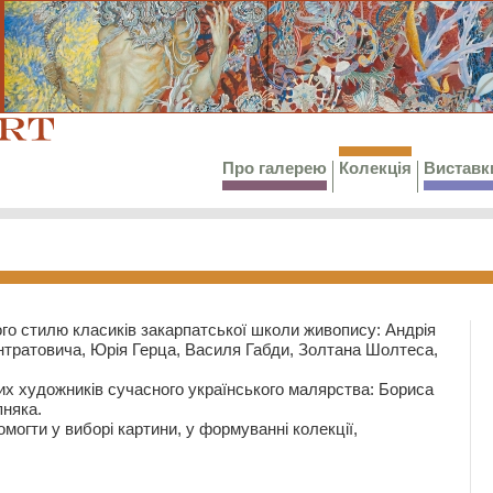
Про галерею
Колекція
Виставк
го стилю класиків закарпатської школи живопису: Андрія
тратовича, Юрія Герца, Василя Габди, Золтана Шолтеса,
их художників сучасного українського малярства: Бориса
няка.
могти у виборі картини, у формуванні колекції,