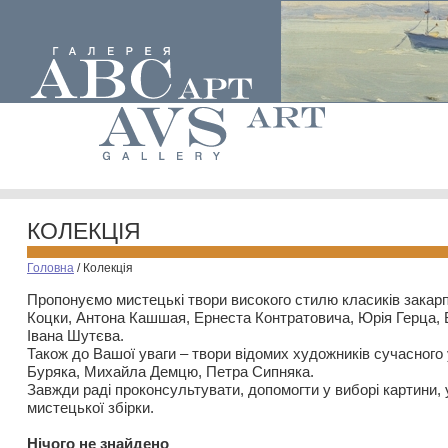
КОЛЕКЦІЯ
Головна
/
Колекція
Пропонуємо мистецькі твори високого стилю класиків закар
Коцки, Антона Кашшая, Ернеста Контратовича, Юрія Герца,
Івана Шутєва.
Також до Вашої уваги – твори відомих художників сучасного
Буряка, Михайла Демцю, Петра Сипняка.
Завжди раді проконсультувати, допомогти у виборі картини, 
мистецької збірки.
Нiчого не знайдено