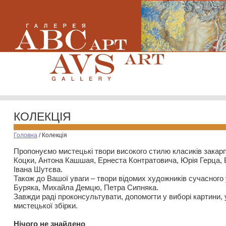
КОЛЕКЦІЯ
Головна
/
Колекція
Пропонуємо мистецькі твори високого стилю класиків закар
Коцки, Антона Кашшая, Ернеста Контратовича, Юрія Герца,
Івана Шутєва.
Також до Вашої уваги – твори відомих художників сучасного
Буряка, Михайла Демцю, Петра Сипняка.
Завжди раді проконсультувати, допомогти у виборі картини, 
мистецької збірки.
Нiчого не знайдено