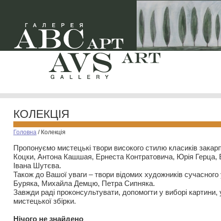
КОЛЕКЦІЯ
Головна
/
Колекція
Пропонуємо мистецькі твори високого стилю класиків закар
Коцки, Антона Кашшая, Ернеста Контратовича, Юрія Герца,
Івана Шутєва.
Також до Вашої уваги – твори відомих художників сучасного
Буряка, Михайла Демцю, Петра Сипняка.
Завжди раді проконсультувати, допомогти у виборі картини, 
мистецької збірки.
Нiчого не знайдено