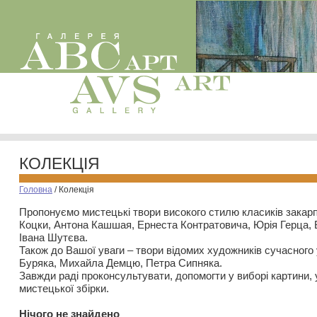
КОЛЕКЦІЯ
Головна
/
Колекція
Пропонуємо мистецькі твори високого стилю класиків закар
Коцки, Антона Кашшая, Ернеста Контратовича, Юрія Герца,
Івана Шутєва.
Також до Вашої уваги – твори відомих художників сучасного
Буряка, Михайла Демцю, Петра Сипняка.
Завжди раді проконсультувати, допомогти у виборі картини, 
мистецької збірки.
Нiчого не знайдено