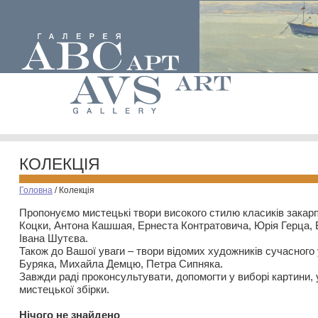
КОЛЕКЦІЯ
Головна
/
Колекція
Пропонуємо мистецькі твори високого стилю класиків закар
Коцки, Антона Кашшая, Ернеста Контратовича, Юрія Герца,
Івана Шутєва.
Також до Вашої уваги – твори відомих художників сучасного
Буряка, Михайла Демцю, Петра Сипняка.
Завжди раді проконсультувати, допомогти у виборі картини, 
мистецької збірки.
Нiчого не знайдено