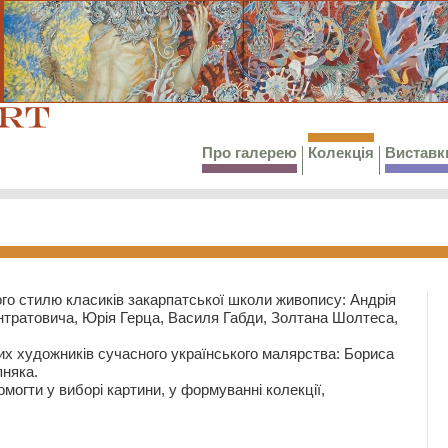
Про галерею
Колекція
Виставк
го стилю класиків закарпатської школи живопису: Андрія
тратовича, Юрія Герца, Василя Габди, Золтана Шолтеса,
их художників сучасного українського малярства: Бориса
няка.
могти у виборі картини, у формуванні колекції,