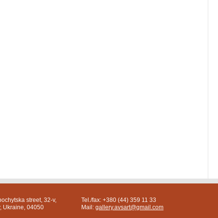
ochytska street, 32-v,
Tel./fax: +380 (44) 359 11 33
v, Ukraine, 04050
Mail:
gallery.avsart@gmail.com