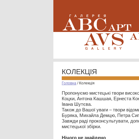
КОЛЕКЦІЯ
Головна
/
Колекція
Пропонуємо мистецькі твори високо
Коцки, Антона Кашшая, Ернеста Кон
Івана Шутєва.
Також до Вашої уваги – твори відом
Буряка, Михайла Демцю, Петра Сип
Завжди раді проконсультувати, допо
мистецької збірки.
Нiчого не знайдено