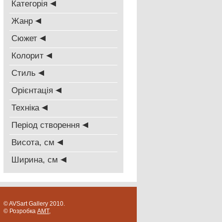
Категорія
Жанр
Сюжет
Колорит
Стиль
Oрієнтація
Техніка
Період створення
Висота, см
Ширина, см
© AVSart Gallery 2010.
© Розробка
AMT
,