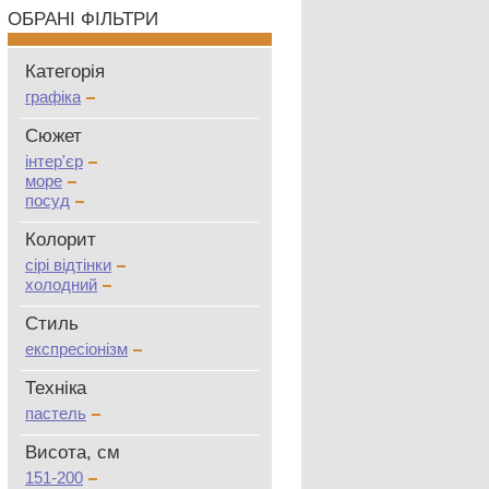
ОБРАНІ ФІЛЬТРИ
Категорія
графіка
Сюжет
інтер'єр
море
посуд
Колорит
сірі відтінки
холодний
Стиль
експресіонізм
Техніка
пастель
Висота, см
151-200