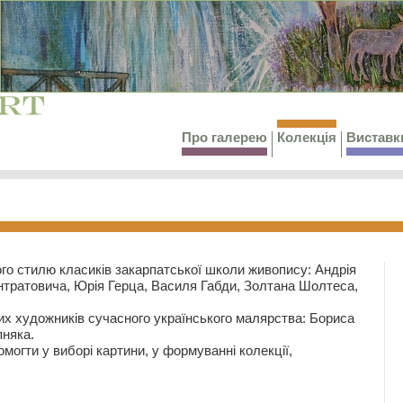
Про галерею
Колекція
Виставк
го стилю класиків закарпатської школи живопису: Андрія
тратовича, Юрія Герца, Василя Габди, Золтана Шолтеса,
их художників сучасного українського малярства: Бориса
няка.
могти у виборі картини, у формуванні колекції,