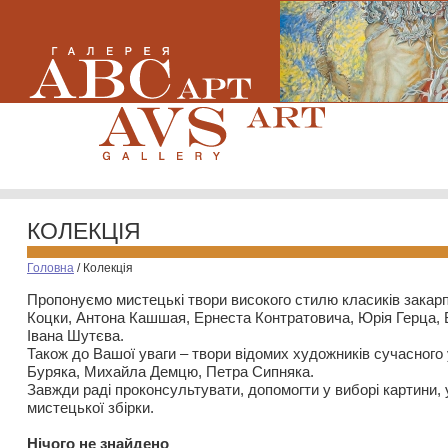
КОЛЕКЦІЯ
Головна
/
Колекція
Пропонуємо мистецькі твори високого стилю класиків закар
Коцки, Антона Кашшая, Ернеста Контратовича, Юрія Герца,
Івана Шутєва.
Також до Вашої уваги – твори відомих художників сучасного
Буряка, Михайла Демцю, Петра Сипняка.
Завжди раді проконсультувати, допомогти у виборі картини, 
мистецької збірки.
Нiчого не знайдено